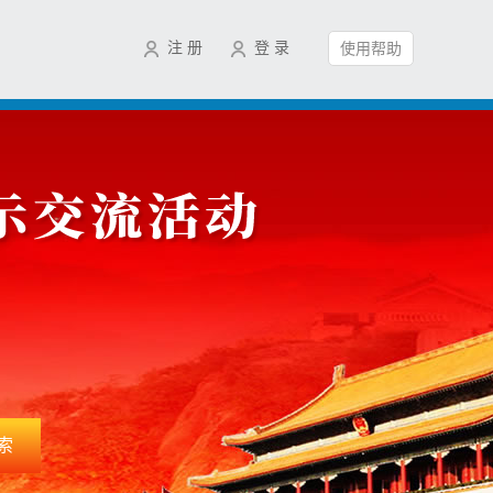
注 册
登 录
使用帮助