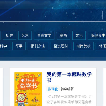
历史
艺术
青春文学
童书
文化
保健养生
科学
军事
期刊杂志
投资理财
时尚美妆
休
我的第一本趣味数学
书
数理化
韩垒编著
《我的第一本趣味数学书》讨
论了各种看似简单却又蕴含着