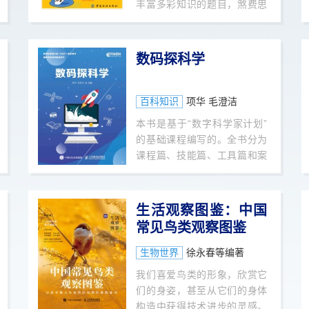
丰富多彩知识的题目，煞费思
考的问题，引人入胜的故事，
有趣的难题，各种奇谈怪论，
以及从各种日常生活现象或者
数码探科学
科学幻想小说里找到的各种出
人意料的知识。本书可以提升
小读者的逻辑思维能力，教会
百科知识
项华 毛澄洁
小读者科学地思考，并且帮助
本书是基于“数字科学家计划”
小读者在脑海中创造无数联
的基础课程编写的。全书分为
想，把数学知识与经常碰到的
课程篇、技能篇、工具篇和案
各种生活现象联系起来。
例篇四部分。课程篇给出了12
个生动有趣的主题，运用探究
式的方法，引导读者了解“数据
生活观察图鉴：中国
科学家计划”所提倡的“实物探”
常见鸟类观察图鉴
“理论探”和“数码探”方法，帮助
他们提高解决科学问题的能
生物世界
徐永春等编著
力。技能篇详细介绍了观察、
我们喜爱鸟类的形象，欣赏它
推理、预测、分类、建模、交
们的身姿，甚至从它们的身体
流和科学测量共7种探究式学习
构造中获得技术进步的灵感。