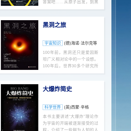
答案吧……从原子出发，到黑
洞、引力波、暗物质，甚至宇
宙的边缘——人类认知的前
线，作者用基本粒子解开宇宙
黑洞之旅
之谜。构成宇宙的基本物质是
我们肉眼看不见的，本书会带
领我们揭开它的神秘面纱，一
宇宙知识
(德)海诺·法尔克等
窥隐匿的宇宙的魅力。当我们
100年前，黑洞还只是爱因斯
的尺寸缩小到比原子还小的尺
坦广义相对论中的一个设想。
度之后，我们将进入这一妙不
100年后，世界30多个研究所
可言的科学世界——粒子世
的200位科学家以史无前例的
界。让我们跟随前言物理学家
阵容，共同开启了“为黑洞拍
乔恩·巴特沃思，一起踏上寻找
照”的庞大计划，揭开了宇宙怪
大爆炸简史
原子和夸克、电子和中微子，
物的真身。本书作者海诺·法尔
还有形成了当今宇宙的基本力
克正是该项壮举的发起人，他
的奇妙之旅吧。
在书中将天体物理、黑洞研究
科学世界
(英)西蒙·辛格
和宇宙的秘密一一讲述，并详
本书主要讲述“大爆炸”理论作
细记录了数代科学家通过一个
为宇宙的开端被逐渐接受的过
世纪的努力，冲破人类认识和
程，介绍了一些鲜为人知的人