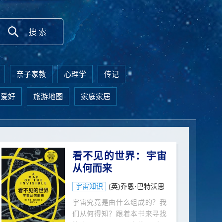
亲子家教
心理学
传记
闲爱好
旅游地图
家庭家居
看不见的世界：宇宙
从何而来
宇宙知识
(英)乔恩·巴特沃思
宇宙究竟是由什么组成的？我
们从何得知？跟着本书来寻找