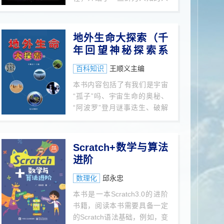
想象力的边界，终于在2019年
物对这个理论所作的努力。这
4月10日，完成人类首张载入
是一场惊心动魄的辩论过程，
史册的黑洞照片。这是一场探
伽莫夫用打油诗反击稳恒态已
地外生命大探索（千
索宇宙的冒险，旅程结束的时
过期，霍伊尔则继续嘲笑大爆
年回望神秘探索系
候，黑洞将不再神秘，未来也
炸模型和那些相信它的人，最
在咫尺。如果你掉进黑洞了，
列）
终大爆炸理论以良好的预言能
百科知识
王顺义主编
不要放弃，是能出去的。——
力表现出了说服力和包容性。
霍金
本书内容包括了有我们是宇宙
“孤子”吗、宇宙生命的奥秘、
“阿波罗”登月谜事迭生、破解
月球之谜、月面新发现震惊世
人、隐秘月球蛋今日曝光、木
星文明发出的危险警报和ＳＯ
Scratch+数学与算法
Ｓ信号、火星上的“脸庞”、神
进阶
秘的火星“金字塔”、意外发现
火星苹果园、“探路者”号巧遇
数理化
邱永忠
火星诺亚方舟、火星上神秘闪
本书是一本Scratch3.0的进阶
光令人费解等内容。
书籍，阅读本书需要具备一定
的Scratch语法基础，例如，变