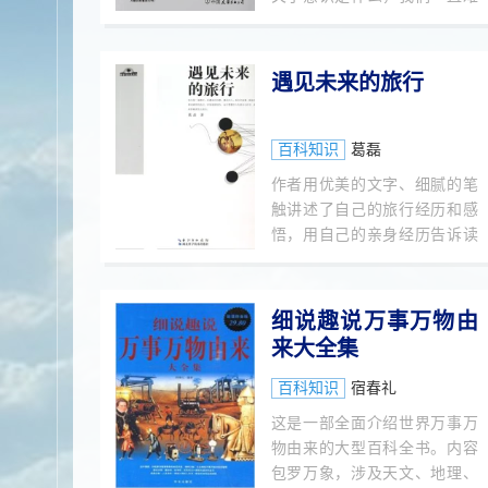
以给出精准的答案。意识是如
何产生、如何运作的？它会因
为麻醉而中断吗，还是更像永
遇见未来的旅行
不停歇的音乐？是人类在控制
大脑，还是大脑在控制人类？
人真的具有自由意志吗？16岁
百科知识
葛磊
少女安娜因为患有癫痫而进行
作者用优美的文字、细腻的笔
开颅手术，过程中医生没有使
触讲述了自己的旅行经历和感
用麻醉剂，而是让她全程保持
悟，用自己的亲身经历告诉读
清醒状态。接着，神奇的事情
者旅行如何影响一个人的未
发生了。医生发现，每当用电
来。
极刺激安娜脑部的某个区域
细说趣说万事万物由
时，她就会发出笑声。当被问
来大全集
及发笑的原因时，安娜给出的
答案每次都不一样，“这匹马真
百科知识
宿春礼
好笑”，或者“你们都围着我，
真是太有趣了”。每一次，安娜
这是一部全面介绍世界万事万
都会把她视野范围内的元素“编
物由来的大型百科全书。内容
造”成让她发笑的理由。可是真
包罗万象，涉及天文、地理、