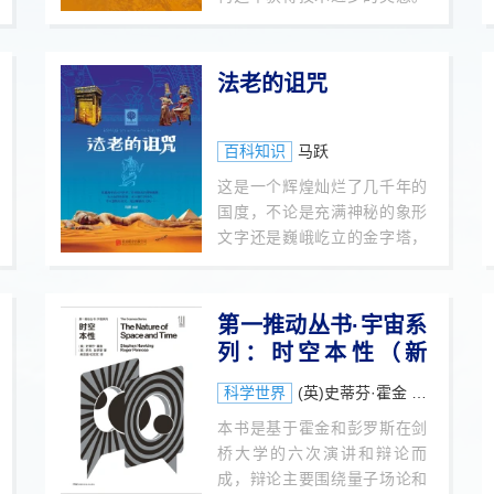
技能，并辅以实际活动示例，
无论人类的足迹出现在哪个大
帮助读者更好地将理论讨诸实
陆，鸟类都出现在我们身边，
践。工具篇主要介绍本书用到
它们是人类的好伙伴。本书选
法老的诅咒
的辅助工具，包括数码相机、
择148种常见的鸟类，从外形
几何画板、Scratch 3.0和
识别、生活习性、分布地域、
Algodoo（爱乐多）。案例篇
生存现状等多方面进行科普，
百科知识
马跃
展示了由学生实现的8个案例，
并在利用精美的摄影作品展现
让读者切实了解“数码探科学”
这是一个辉煌灿烂了几千年的
它们的美感的同时，配合图片
的实践意义，以更好地开展自
国度，不论是充满神秘的象形
故事和趣味科普让读者了解它
己的实验。本书可作为中小学
文字还是巍峨屹立的金字塔，
们美丽背后的奥秘。通过阅读
校本选修课程的教学用书，也
不论是千年不腐的木乃伊还是
本书，读者可以在欣赏美丽的
可作为小学高年级和初中低年
拥有惊世美貌和智慧的艳后，
摄影作品的同时建立起对鸟类
级学生的科学读物。
至今仍像谜一样吸引着众人。
第一推动丛书·宇宙系
的基本认知，激发对自然生物
本书共分为四章，分别为神之
列：时空本性（新
的好奇心，产生进一步探索的
物语、社会百态、今生印象、
欲望。
版）
来世渴望，讲述了古埃及人信
科学世界
(英)史蒂芬·霍金 罗杰·彭罗斯
仰、饮食、衣着、文化等，内
本书是基于霍金和彭罗斯在剑
容丰富，对于研究古埃及文明
桥大学的六次演讲和辩论而
具有非常好的借鉴作用。
成，辩论主要围绕量子场论和