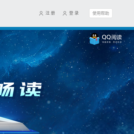
注 册
登 录
使用帮助