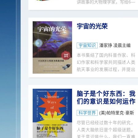
讲故事的大物理学家，写给6—
14岁小朋友们的物理学漫画。
中国神话故事+现代物理学科普
+新国风漫画，覆盖义务教育阶
宇宙的光荣
段的物理课程知识点，助力孩
子完成物理启蒙！
宇宙知识
潘家铮 凌晨主编
本书集结了国内科普作家、科
幻作家和科学家共同描述人类
航天事业的发展过程，并提出
了许多关于未来航天的悬念和
问题，在向青少年普及宇宙和
航天知识的同时，激发他们的
脑子是个好东西：我
热情和兴趣。
们的意识是如何运作
的
科学世界
(美)帕特里克·豪斯
尽管已经经过数十年的研究，
人类大脑依旧是个超级谜题。
关于意识是什么，我们一直难