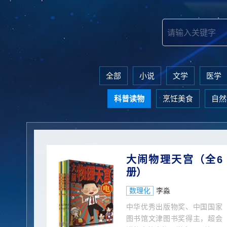
全部
小说
文学
医学
科普读物
烹饪美食
自然
大闹物理天宫（全6
册）
数理化
李淼
中华优秀出版物奖、中国国家
图书馆文津图书奖得主，超会