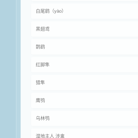
白尾鹞（yào）
黑翅鸢
鹊鹞
红脚隼
猎隼
鹰鸮
乌林鸮
湿地主人 涉禽