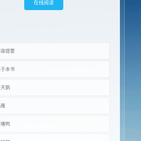
在线阅读
内容提要
关于本书
大天鹅
鸿雁
斑嘴鸭