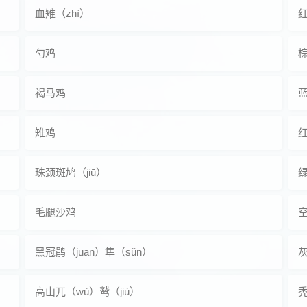
血雉（zhì）
勺鸡
褐马鸡
雉鸡
珠颈斑鸠（jiū）
毛腿沙鸡
黑冠鹃（juān）隼（sǔn）
灰
高山兀（wù）鹫（jiù）