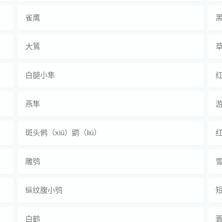
雀鹰
黑
大鵟
白腿小隼
燕隼
斑头鸺（xiū）鹠（liú）
红
雕鸮
纵纹腹小鸮
白鹤