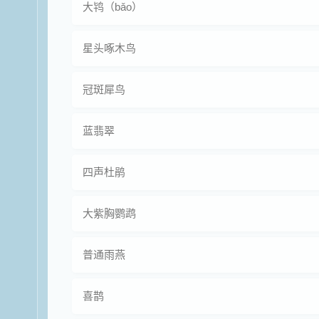
大鸨（bǎo）
星头啄木鸟
冠斑犀鸟
蓝翡翠
四声杜鹃
大紫胸鹦鹉
普通雨燕
喜鹊