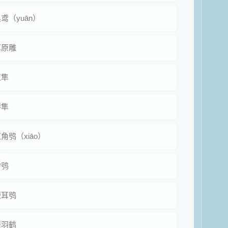
鸢（yuān）
草原雕
红隼
游隼
角鸮（xiāo）
雪鸮
短耳鸮
蓑羽鹤