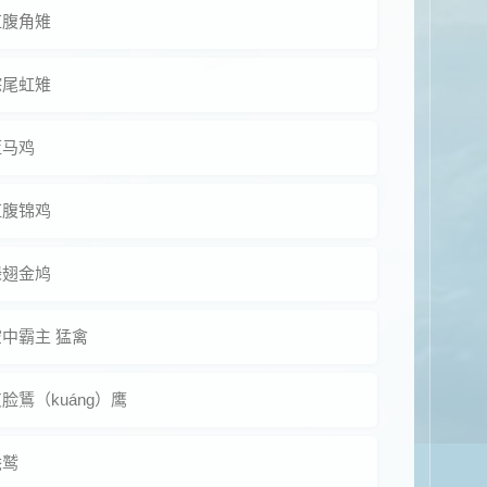
红腹角雉
棕尾虹雉
蓝马鸡
红腹锦鸡
绿翅金鸠
空中霸主 猛禽
脸鵟（kuáng）鹰
秃鹫