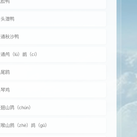
花脸鸭
青头潜鸭
普通秋沙鸭
通鸬（lú）鹚（cí）
黑尾鸥
黑琴鸡
翅山鹑（chún）
喉山鹧（zhè）鸪（gū）