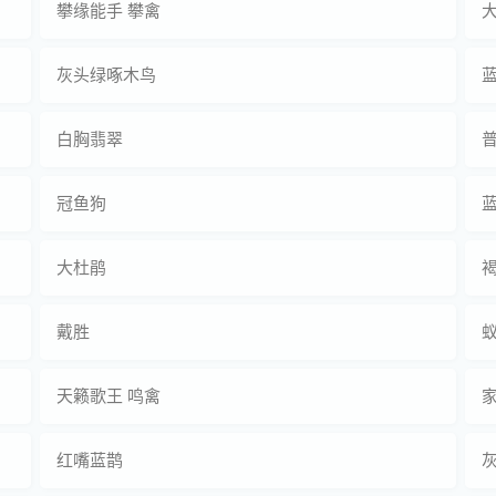
攀缘能手 攀禽
灰头绿啄木鸟
白胸翡翠
冠鱼狗
大杜鹃
戴胜
蚁
天籁歌王 鸣禽
红嘴蓝鹊