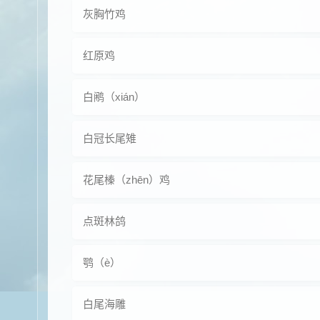
灰胸竹鸡
红原鸡
白鹇（xián）
白冠长尾雉
花尾榛（zhēn）鸡
点斑林鸽
鹗（è）
白尾海雕