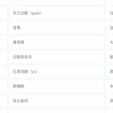
东方白鹳（guàn）
白
苍鹭
黄苇鳽
白胸苦恶鸟
红颈滨鹬（yù）
鹮嘴鹬
灰头麦鸡