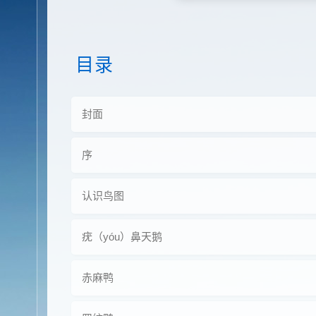
目录
封面
序
认识鸟图
疣（yóu）鼻天鹅
赤麻鸭