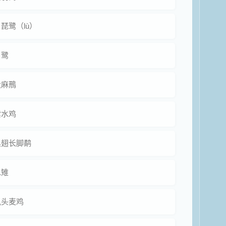
琵鹭（lù）
白鹭
大麻鳽
紫水鸡
黑翅长脚鹬
水雉
凤头麦鸡