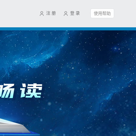
注 册
登 录
使用帮助