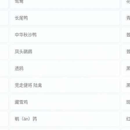
鸳鸯
长尾鸭
中华秋沙鸭
凤头鸊鷉
普
遗鸥
竞走健将 陆禽
藏雪鸡
斑
鹌（ān）鹑
红