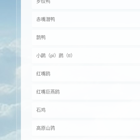
罗纹鸭
赤嘴潜鸭
鹊鸭
小䴙（pì）䴘（tī）
红嘴鸥
红嘴巨燕鸥
石鸡
高原山鹑