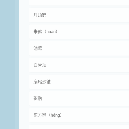
丹顶鹤
朱鹮（huán）
池鹭
白骨顶
扇尾沙锥
彩鹬
东方鸻（héng）