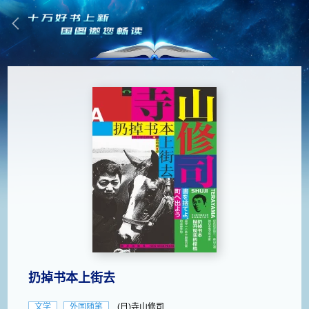
扔掉书本上街去
文学
外国随笔
(日)寺山修司