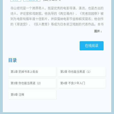
寺山修司是一个跨界奇人，既是优秀的电影导演、演员，也是杰出的
诗人、评论家和戏剧家。他执导的《再见箱舟》、《死者田园祭》被
列为电影旬报年度十佳影片，并获戛纳电影节金棕榈奖提名；他创作
的《草迷宫》、《狂人教育》等成为日本前卫戏剧的代表作品。本书
中寺山修司攫取生活的每个片段，将强烈的个人风格和天马行空的思
展开 ↓
路灌注于字里行间。他以狷狂不羁的才华、风格另类的作品俘获了包
括岩井俊二、森山大道、安藤忠雄等在内的无数人。
在线阅读
目录
第1章 扔掉书本上街去
第2章 你也能当黑道（1）
第3章 你也能当黑道（2）
第4章 不良少年入门
第5章 注释