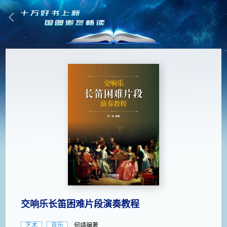
交响乐长笛困难片段演奏教程
艺术
音乐
何靖编著