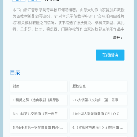
本书由浙江音乐学院青年教师何靖编著，由意大利作曲家曼加尼教授
为该教材编配钢琴部分。针对音乐学院教学中对于“交响乐团困难片
段”相关教材较匮乏的情况，该书精选了德沃夏克、柴科夫斯基、莫扎
特、贝多芬、比才、德彪西、门德尔松等作曲家的数部交响乐作品中
难度较大、较难演奏的长笛演奏片段，并配有钢琴缩谱，在国内外尚
展开 ↓
属首次，实用性大，适用于高校及乐队中长笛专业的演奏者，有助于
对管弦乐学生的全方位培养。何靖，浙江音乐学院管弦系长笛副教
在线阅读
授，管乐教研室副主任，九三学社社员。浙江省音乐家协会长笛专业
委员会会长；浙江省管乐学会副会长。担任浙江长笛乐团；浙江青少
年长笛乐团艺术总监。从事长笛教学十余年，出版长笛教材五部；主
目录
持省级科研课题四项。在专业学术期刊及核心期刊发表学术论文八
篇。多次举办个人长笛独奏音乐会及师生音乐会（八场）。在浙江省
封面
版权信息
音乐舞蹈节中多次获得奖项及中国作品国际比赛 “特等奖”等；所教学
生二十余人次获各类比赛奖项。多次担任国际、国内比赛评委工作。
1.精灵之舞（选自歌剧《奥菲欧》） DANCE OF THE LESSED SPIRITS (From Orfeo)
2.G大调第八交响曲（第一乐章） SINFONIE Op.88 Nr.8 in G major (1st Movement)
3.e小调第九交响曲（第一乐章） SINFONIE Op.95 Nr.9 in e minor (1st Movement)
4.b小调大提琴协奏曲 CELLO CONCERTO Op.104 in b minor
5.降b小调第一钢琴协奏曲 PIANO CONCERTO Nr.1 in b♭ minor
6.《罗密欧与朱丽叶》幻想序曲 ROMEO AND JULIET FANTASY OVERTURE