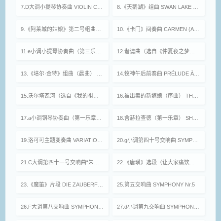
7.D大调小提琴协奏曲 VIOLIN CONCERTO in D major
8.《天鹅湖》组曲 SWAN LAKE Op.20
9.《阿莱城的姑娘》第二号组曲（小步舞曲） L'ARLESIENNE Suite Nr.2 (Menuet)
10.《卡门》间奏曲 CARMEN (Act Ⅱ Entr' acte)
11.e小调小提琴协奏曲（第三乐章） VIOLIN CONCERTO in e minor (3rd Movement)
12.谐谑曲（选自《仲夏夜之梦》） SCHERZO (From A Midsummer Night's Dream)
13.《培尔·金特》组曲（晨曲） PEER GYNT Suite (Morning)
14.牧神午后前奏曲 PRÉLUDE À L'APRÈS-MIDI D'UN FAUNE
15.沃尔塔瓦河（选自《我的祖国》） VLTAVA (From MÁ VLAST)
16.被出卖的新嫁娘（序曲） THE BARTERED BRIDE (Overture)
17.a小调钢琴协奏曲（第一乐章） PIANO CONCERTO in a minor (1st Movement)
18.舍赫拉查德（第一乐章） SHEHERAZADE Op.35 (1st Movement)
19.洛可可主题变奏曲 VARIATIONS ON A ROCOCO THEME Op.33
20.g小调第四十号交响曲 SYMPHONY K550 Nr.40 in g minor
21.C大调第四十一号交响曲“朱庇特” SYMPHONY K551 Nr.41 in C major Jupiter
22.《唐璜》选段（让大家痛饮，让大家狂欢） DON GIOVANNI (Fin ch’ han dal vino)
23.《魔笛》片段 DIE ZAUBERFLOTE
25.第五交响曲 SYMPHONY Nr.5
26.F大调第八交响曲 SYMPHONY Nr.8 in F major
27.d小调第九交响曲 SYMPHONY Nr.9 in d minor