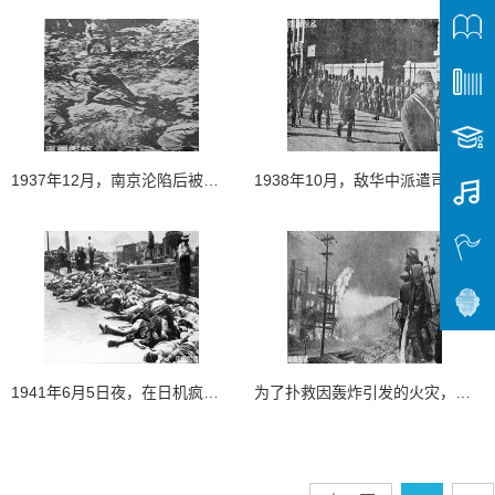
1937年12月，南京沦陷后被日寇刺杀之我军士兵
1938年10月，敌华中派遣司令官畑俊六率部占领武汉
1941年6月5日夜，在日机疯狂的轮番轰炸下，重庆大隧道发生数千人窒息大惨案。从十八梯（大隧道）洞中拖出的遇难者尸体堆积如山，其中尤以城市平民为多
为了扑救因轰炸引发的火灾，重庆组织了8000余人的消防队伍，开展消防抢险工作。图为陪都被敌投燃烧弹后，消防队奋勇灌救情形