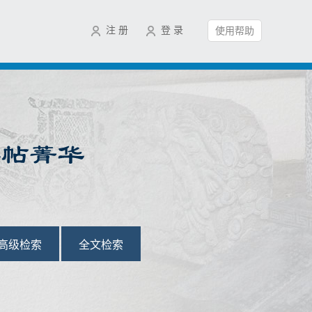
注 册
登 录
使用帮助