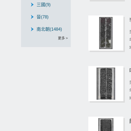
三國
(9)
晉
(78)
南北朝
(1484)
更多 >
隋
(396)
唐
(5465)
五代十国
(59)
北宋、遼
(1894)
南宋、金
(871)
元
(835)
明
(3118)
清
(9221)