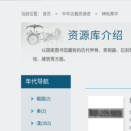
当前位置：
首页
>
中华古籍资源库
>
碑帖菁华
资源库介绍
以国家图书馆藏有的历代甲骨、青铜器、石刻
技、建筑等方面。
年代导航
戰國
(2)
秦
(2)
漢
(352)