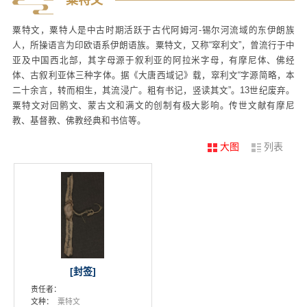
粟特文
粟特文，粟特人是中古时期活跃于古代阿姆河-锡尔河流域的东伊朗族
人，所操语言为印欧语系伊朗语族。粟特文，又称“窣利文”，曾流行于中
亚及中国西北部，其字母源于叙利亚的阿拉米字母，有摩尼体、佛经
体、古叙利亚体三种字体。据《大唐西域记》载，窣利文“字源简略，本
二十余言，转而相生，其流浸广。粗有书记，竖读其文”。13世纪废弃。
粟特文对回鹘文、蒙古文和满文的创制有极大影响。传世文献有摩尼
教、基督教、佛教经典和书信等。
大图
列表
[封签]
责任者：
文种：
粟特文