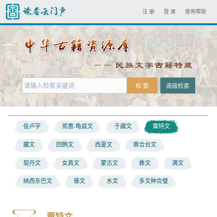
注 册
登 录
使用帮助
佉卢字
焉耆-龟兹文
于阗文
粟特文
藏文
回鹘文
西夏文
察合台文
契丹文
女真文
蒙古文
彝文
满文
纳西东巴文
傣文
水文
多文种合璧