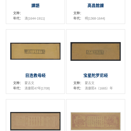
譯語
高昌館課
文种：
文种：
年代：
清[1644-1911]
年代：
明[1368-1644]
目连救母经
宝星陀罗尼经
文种：
蒙古文
文种：
蒙古文
年代：
清康熙47年[1708]
年代：
清康熙4（1665）年