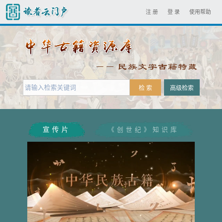
注 册
登 录
使用帮助
宣传片
《创世纪》知识库