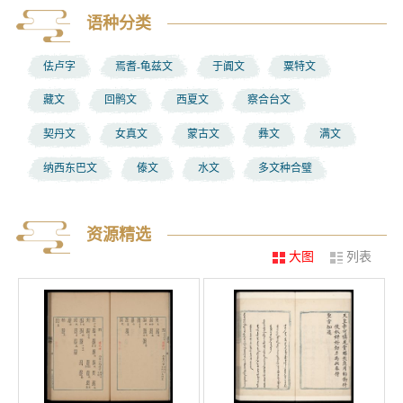
语种分类
佉卢字
焉耆-龟兹文
于阗文
粟特文
藏文
回鹘文
西夏文
察合台文
契丹文
女真文
蒙古文
彝文
满文
纳西东巴文
傣文
水文
多文种合璧
资源精选
大图
列表