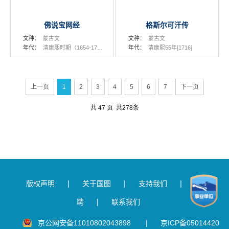
佛说宝网经
格斯尔可汗传
文种：
蒙古文
文种：
蒙古文
年代：
清康熙时期（1654-1722）
年代：
清康熙55年[1716]
上一页
1
2
3
4
5
6
7
下一页
共 47 页
共278条
|
|
|
版权声明
关于国图
支持我们
人才招
|
聘
联系我们
|
京公网安备11010802043898
京ICP备05014420