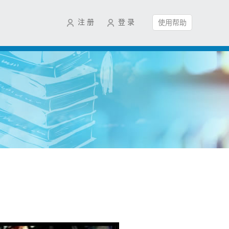
注 册
登 录
使用帮助