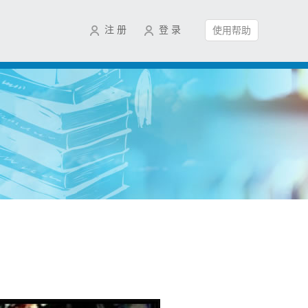
注 册
登 录
使用帮助