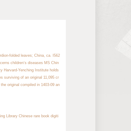
rdion-folded leaves; China, ca. I562
ncerns children‘s diseases MS Chin
ty Harvard-Yenching Institute holds
 surviving of an original 11,095 cr
 the original compiled in 1403-09 an
ing Library Chinese rare book digiti