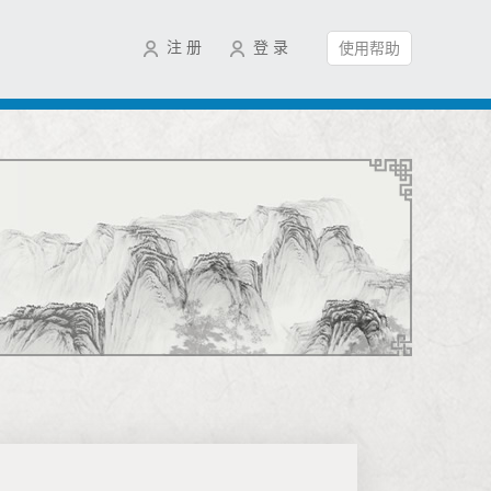
注 册
登 录
使用帮助