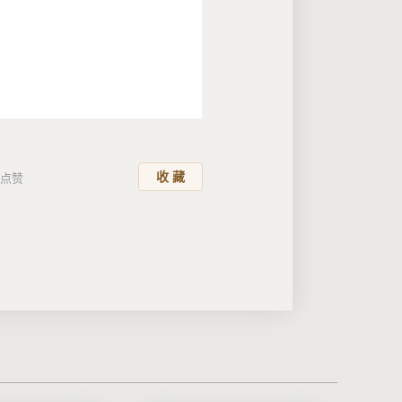
收 藏
点赞