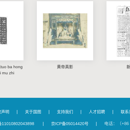
 ba hong
黄帝真影
i mu zhi
|
|
|
|
权声明
关于国图
支持我们
人才招聘
联系
|
|
电话：（+86 1
1010802043898
京ICP备05014420号