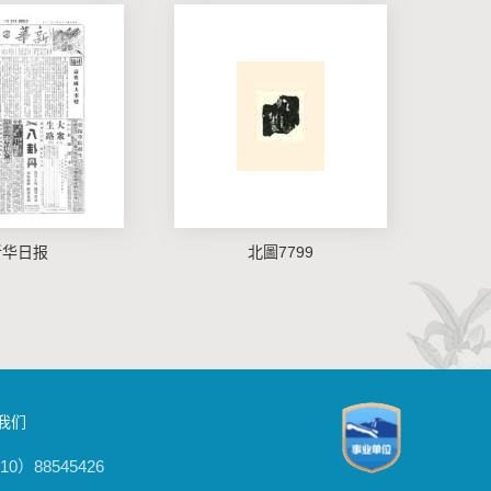
新华日报
北圖7799
我们
0）88545426