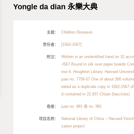
Yongle da dian 永樂大典
主题：
Children Diseases
责任者：
[1562-1567]
附注：
Written in an unidentified hand on 32 acco
-I567 Bound in silk over paper boards Co
ese 6. Houghton Library, Harvard Universi
juan no. 7756-57 One of about 300 volumes
eated as a duplicate copy in 1562-1567 of
d contained in 22,937 Chüan (fascicles)
卷册：
juan no. 981 卷 no. 981
项目名称：
National Library of China -- Harvard-Yench
zation project