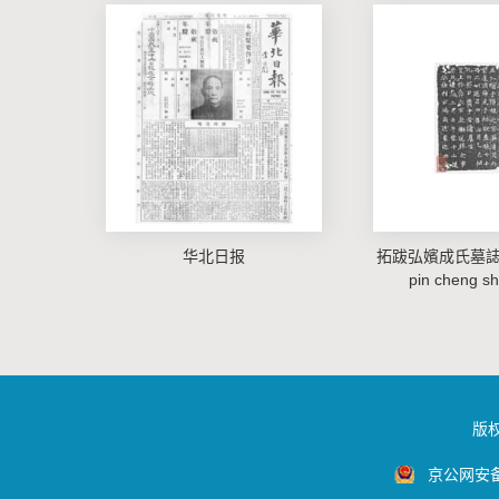
华北日报
拓跋弘嬪成氏墓誌tuo
pin cheng sh
版
京公网安备1