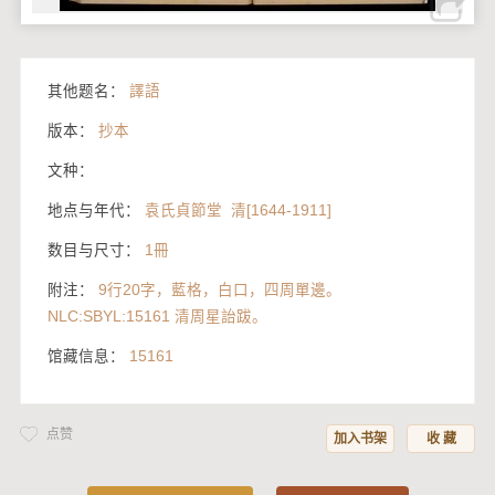
其他题名：
譯語
版本：
抄本
文种：
地点与年代：
袁氏貞節堂 清[1644-1911]
数目与尺寸：
1冊
附注：
9行20字，藍格，白口，四周單邊。
NLC:SBYL:15161 清周星詒跋。
馆藏信息：
15161
点赞
加入书架
收 藏