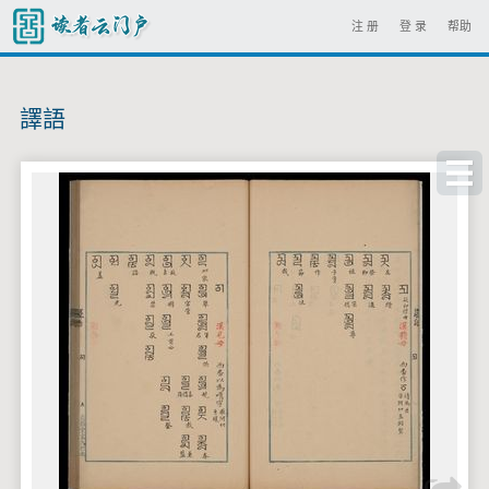
注 册
登 录
帮助
譯語