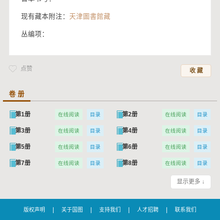
现有藏本附注：
天津圖書館藏
丛编项：
点赞
收 藏
卷 册
第1册
第2册
在线阅读
目录
在线阅读
目录
第3册
第4册
在线阅读
目录
在线阅读
目录
第5册
第6册
在线阅读
目录
在线阅读
目录
第7册
第8册
在线阅读
目录
在线阅读
目录
第9册
第10册
在线阅读
目录
在线阅读
目录
显示更多 ↓
|
|
|
|
版权声明
关于国图
支持我们
人才招聘
联系我们