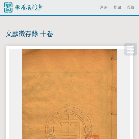
注 册
登 录
帮助
文獻徵存錄 十卷