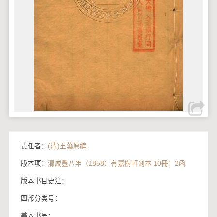
责任者：
(清)王藻原編
版本项：
清咸豐八年（1858）有嘉樹軒刻本 10冊；2函
版本书目史注：
四部分类号：
善本书号：