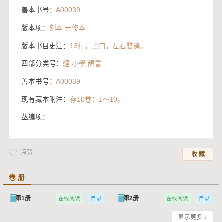
善本书号：
A00039
版本项：
刻本 元修本
版本书目史注：
13行，黑口，左右雙邊。
四部分类号：
經 小學 韻書
善本书号：
A00039
现有藏本附注：
存10卷：1～10。
丛编项：
点赞
收 藏
卷 册
第1册
第2册
在线阅读
目录
在线阅读
目录
显示更多 ↓