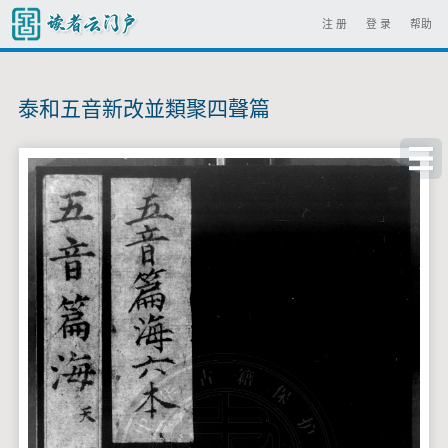
注 册
登 录
帮助
泰和五音新改並類聚四聲篇