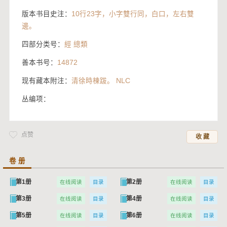
版本书目史注：
10行23字，小字雙行同，白口，左右雙
邊。
四部分类号：
經 總類
善本书号：
14872
现有藏本附注：
清徐時棟跋。 NLC
丛编项：
点赞
收 藏
卷 册
第1册
第2册
在线阅读
目录
在线阅读
目录
第3册
第4册
在线阅读
目录
在线阅读
目录
第5册
第6册
在线阅读
目录
在线阅读
目录