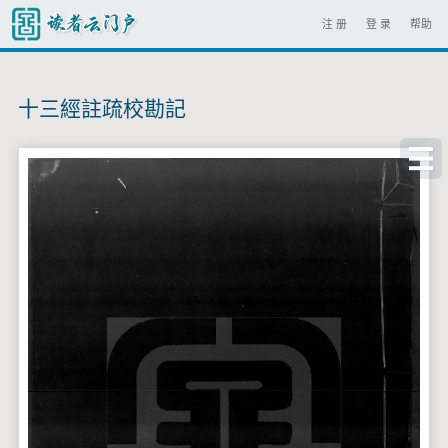
注 册
登 录
帮助
十三經註疏校勘記