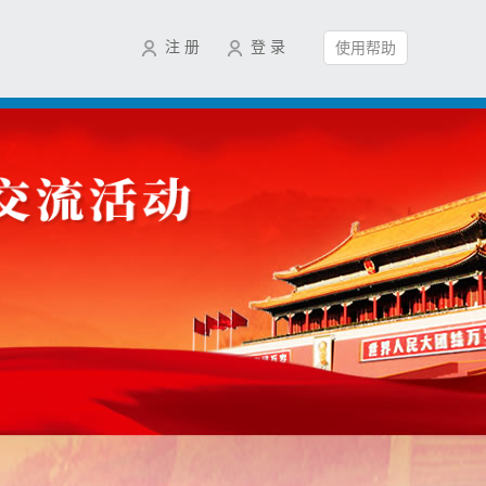
注 册
登 录
使用帮助