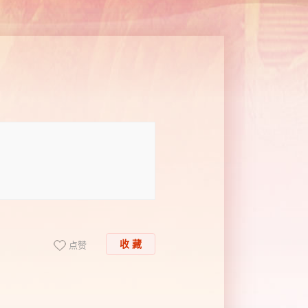
收 藏
点赞