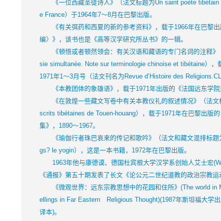
《一位西藏圣徒诗人》（法文标题为Un saint poète tibétai
e France）于1964年7～8月在巴黎出版。
《有关弭药和西夏的新的参考资料》，载于1966年在巴黎出
编〉》，该书也是《高等汉学研究所丛书》的一辑。
《顿悟或者顿然领会：有关汉语和藏语的专门名词的注释》（法文标题为Illu
sie simultanée. Note sur terminologie chinoise et 
1971年1～3月号（法文刊名为Revue d’Histoire des Religions.C
《本教团体的象雄语》，载于1971年出版的《法国远东学院
《在敦煌一些藏文写卷中有关本教仪礼的叙述情况》（法文标题为Du récit 
scrits tibétaines de Touen-houang），载于1971年
集》，1890～1967。
《瑜伽行者珠巴哀来的传记和歌吟》（法文和藏文混排标题为Vie et chan
gs? le yogin），这是一本书籍，1972年在巴黎出版。
1963年他与康德谟、德国杜宾根大学汉学系创始人艾士宏(Werne
《通报》第五十期发表了长文《论公元二世纪道教的政治宗教运
《微观世界：远东宗教思想中的花园和住所》(The world in Miniatur
ellings in Far Eastern Religious Thought)(1987年斯
译本)。