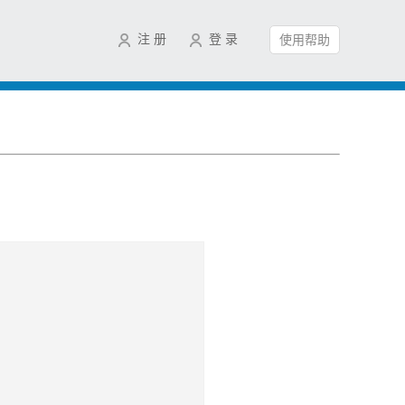
注 册
登 录
使用帮助