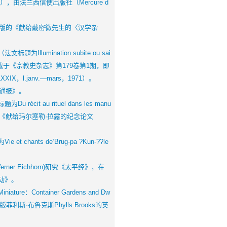
n ），由法兰西信使出版社（Mercure d
版的《献给戴密微先生的〈汉学杂
mination subite ou sai
tibétaine），载于《宗教史杂志》第179卷第1期，即
LXXIX，l.janv.—mars，1971）。
通报》。
au rituel dans les manu
在巴黎出版的《献给玛尔塞勒·拉露的纪念论文
ts de‘Brug-pa ?Kun-??le
r Eichhorn)研究《太平经》，在
动》。
e：Container Gardens and Dw
坦福大学出版菲利斯·布鲁克斯Phylls Brooks的英