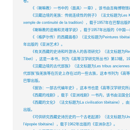
卷。
《〈喇嘛教〉一书中的〈面具〉一章》，该书由吉梅博物馆在1
《汉藏边境的羌族：传统连续性的例子》（法文标题为Les K’iang des m
xemple de continuité de la tradition），载于195
《喇嘛教的追傩和灵魂学说》，载于1957年出版的《中国—
《〈格萨尔传〉的西藏画卷》（法文标题为Peintures tibétaines de
年出版的《亚洲艺术》。
《有关西藏的史诗和吟游诗人的各项研究》（法文标题为Recherches sur 
Tibet），这是一本书，列为《高等汉学研究所丛书》第13辑，1
《汉藏边境的古代部族》（法文标题为Les tribus anciennes des ma
代部族”指羌族等在历史上存在过的一些古族，这本书列为《高等汉
巴黎出版。
《拔协：一部古代编年史》，这本书也是《高等汉学研究所丛书
《西藏的戏剧》，载于《亚洲戏剧》一书内，该书由法国全国科
《西藏的文化》（法文标题为La civilisation tibétaine
出版。
《可供研究西藏史诗历史的一个古老起源》（法文标题为Une source anci
l’épopée tibétaine），载于1962年出版的《亚洲杂志》。