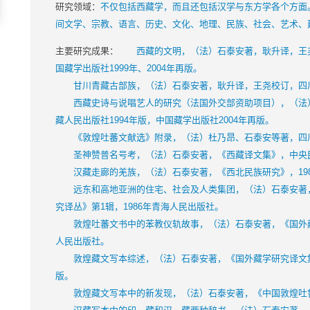
研究领域：
不仅包括西藏学，而且还包括汉学与东方学各个方面
间文学、宗教、语言、历史、文化、地理、民族、社会、艺术、
主要研究成果：
西藏的文明，（法）石泰安著，耿升译，王尧校
国藏学出版社1999年、2004年再版。
甘川青藏古部族，（法）石泰安著，耿升译，王尧校订，四川民
西藏史诗与说唱艺人的研究（法国外交部资助项目），（法）
藏人民出版社1994年版，中国藏学出版社2004年再版。
《敦煌吐蕃文献选》附录，（法）杜乃昂、石泰安等著，四川民
圣神赞普名号考，（法）石泰安著，《西藏译文集》，中央民族
汉藏走廊的羌族，（法）石泰安著，《西北民族研究》，198
远东和高地亚洲的住宅、社会及人类集团，（法）石泰安著，
究译丛》第1辑，1986年青海人民出版社。
敦煌吐蕃文书中的苯教仪轨故事，（法）石泰安著，《国外藏学
人民出版社。
敦煌藏文写本综述，（法）石泰安著，《国外藏学研究译文集》
版。
敦煌藏文写本中的新发现，（法）石泰安著，《中国敦煌吐鲁番