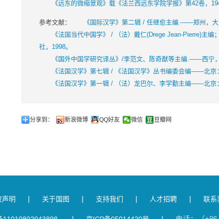
《远东的微缩景观》载《法兰西远东学院学报》第42卷，194
参考文献：
《国际汉学》第二辑 / 任继愈主编.——郑州，大象
《法国当代中国学》 / （法）戴仁(Drege Jean-Pierre
社，1998。
《国外中国学研究译丛》/李范文、陈奇猷等主编.——西宁，青
《法国汉学》第七辑 / 《法国汉学》丛书编委会编——北京：
《法国汉学》第一辑 / （法）龙巴尔、李学勤主编——北京：
分享到：
新浪微博
QQ好友
微信
豆瓣网
|
|
|
|
权声明
关于国图
支持我们
人才招聘
联系
|
|
电话：（+86 1