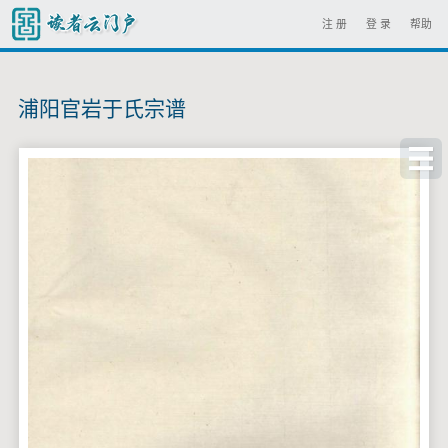
注 册
登 录
帮助
浦阳官岩于氏宗谱