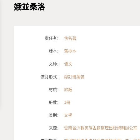
娥並桑洛
责任者：
佚名著
版本：
舊抄本
文种：
傣文
装订形式：
線訂冊葉裝
材质：
綿紙
册数：
1冊
类别：
文學
来源：
雲南省少數民族古籍整理出版規劃辦公室