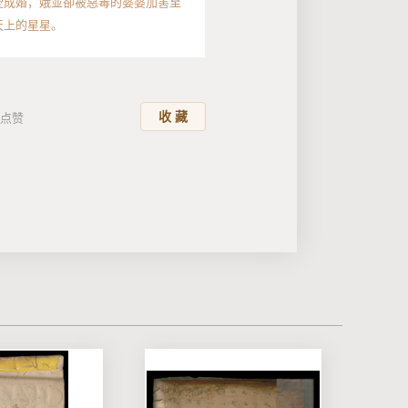
愛成婚，娥並卻被惡毒的婆婆加害至
天上的星星。
收 藏
点赞