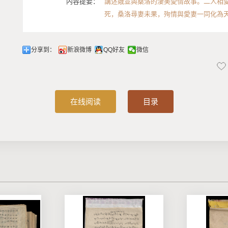
内容提要：
講述娥並與桑洛的淒美愛情故事。二人相
死，桑洛尋妻未果，殉情與愛妻一同化為
分享到：
新浪微博
QQ好友
微信