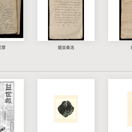
尼摩
娥並桑洛