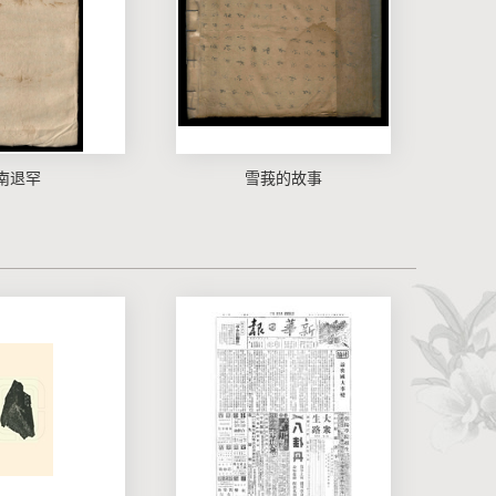
南退罕
雪莪的故事