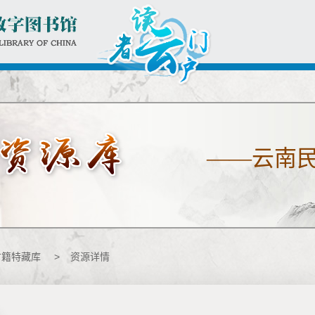
——云南
古籍特藏库
>
资源详情