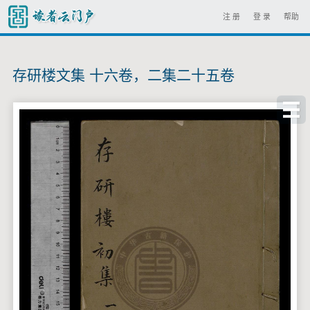
注 册
登 录
帮助
存研楼文集 十六卷，二集二十五卷