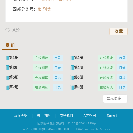
四部分类号：
集 别集
点赞
收 藏
卷 册
第1册
第2册
在线阅读
目录
在线阅读
目录
第3册
第4册
在线阅读
目录
在线阅读
目录
第5册
第6册
在线阅读
目录
在线阅读
目录
第7册
第8册
在线阅读
目录
在线阅读
目录
第9册
第10册
在线阅读
目录
在线阅读
目录
显示更多 ↓
第11册
第12册
在线阅读
目录
在线阅读
目录
|
|
|
|
版权声明
关于国图
支持我们
人才招聘
联系我们
第13册
第14册
在线阅读
目录
在线阅读
目录
国家图书馆版权所有
京ICP备05014420号
第15册
第16册
在线阅读
目录
在线阅读
目录
电话：(+86 10)88545426 88545360
邮箱：webmaster@nlc.cn