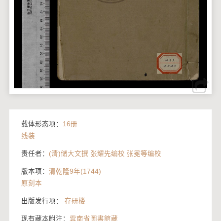
载体形态项：
16册
线装
责任者：
(清)储大文撰 张耀先编校 张冕等编校
版本项：
清乾隆9年(1744)
原刻本
出版发行项：
存研楼
现有藏本附注：
雲南省圖書館藏