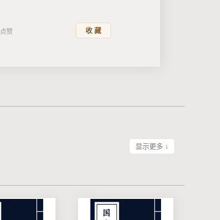
收 藏
点赞
显示更多 ↓