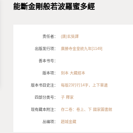
能斷金剛般若波羅蜜多經
责任者：
(唐)玄奘譯
出版发行项：
廣勝寺金皇統九年[1149]
善本书号：
版本项：
刻本 大藏經本
版本书目史注：
每版23行行14字，上下單邊
四部分类号：
子 釋家
现有藏本附注：
存二卷：卷上、下 國家圖書館
丛编项：
趙城金藏