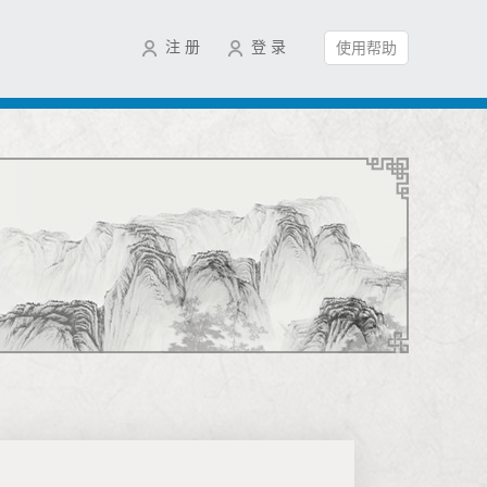
注 册
登 录
使用帮助