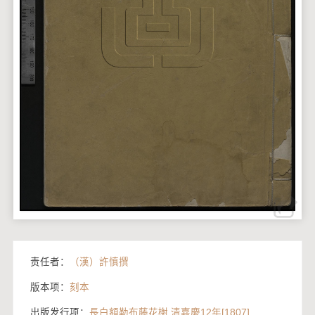
责任者：
（漢）許慎撰
版本项：
刻本
出版发行项：
長白額勒布藤花榭 清嘉慶12年[1807]