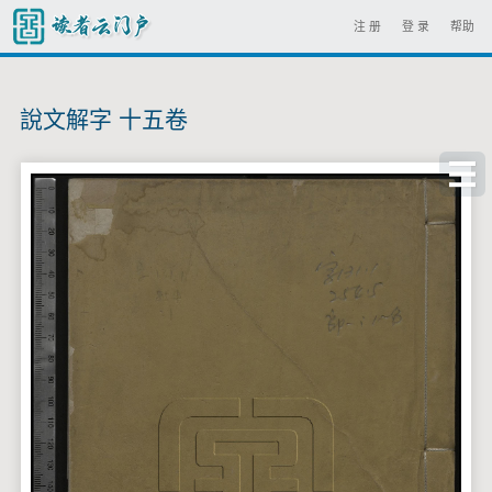
注 册
登 录
帮助
說文解字 十五卷