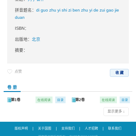
拼音题名：
di guo zhu yi shi zi ben zhu yi de zui gao jie
duan
ISBN：
出版地：
北京
摘要：
点赞
收 藏
卷 册
第1卷
第2卷
在线阅读
目录
在线阅读
目录
显示更多 ↓
|
|
|
|
版权声明
关于国图
支持我们
人才招聘
联系我们