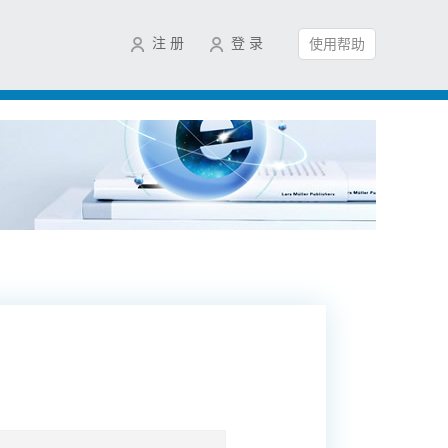
注 册
登 录
使用帮助