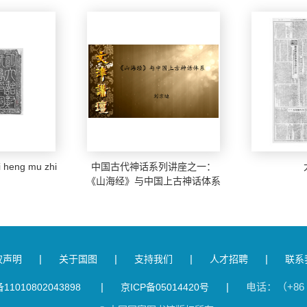
heng mu zhi
中国古代神话系列讲座之一：
《山海经》与中国上古神话体系
|
|
|
|
权声明
关于国图
支持我们
人才招聘
联系
|
|
电话：（+86 1
1010802043898
京ICP备05014420号