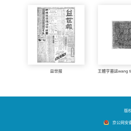
益世报
王體亨墓誌wang ti 
版
京公网安备1