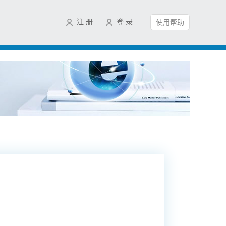
注 册
登 录
使用帮助