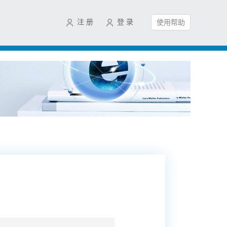
注 册
登 录
使用帮助