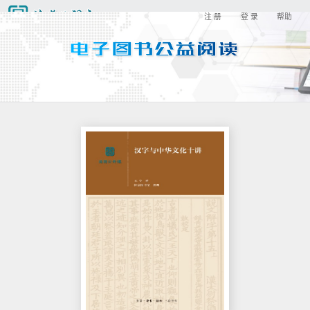
注 册
登 录
帮助