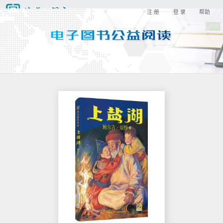
注 册
登 录
帮助